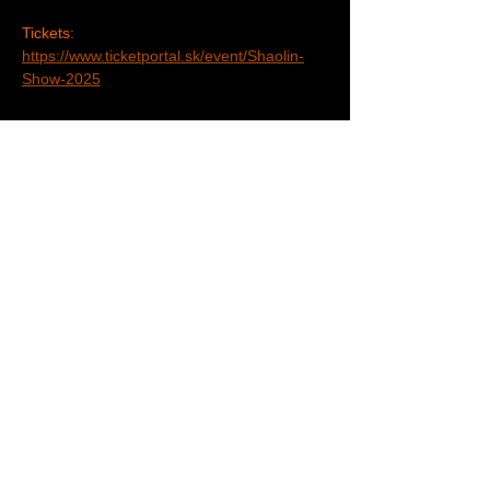
Tickets: 
https://www.ticketportal.sk/event/Shaolin-
Show-2025
Diese Veranstaltung teilen
EXKLUSIV-MANAGEMENT:
Fechter Management & Verlag GmbH
Sieveringer Straße 194
1190 Wien
Datenschutz
+43 1 440 52 91 – 0