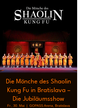
Die Mönche des Shaolin
Kung Fu in Bratislava –
Die Jubiläumsshow
Fr., 30. Mai
  |  
GOPASS Arena, Bratislava