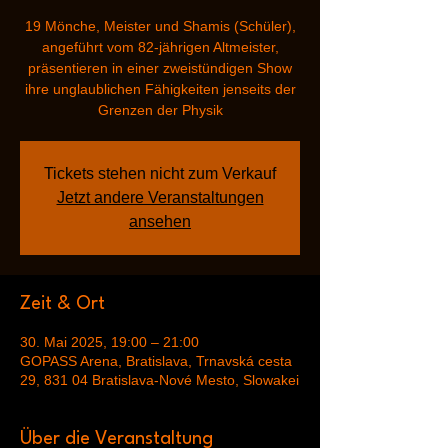
19 Mönche, Meister und Shamis (Schüler),
angeführt vom 82-jährigen Altmeister,
präsentieren in einer zweistündigen Show
ihre unglaublichen Fähigkeiten jenseits der
Grenzen der Physik
Tickets stehen nicht zum Verkauf
Jetzt andere Veranstaltungen
ansehen
Zeit & Ort
30. Mai 2025, 19:00 – 21:00
GOPASS Arena, Bratislava, Trnavská cesta
29, 831 04 Bratislava-Nové Mesto, Slowakei
Über die Veranstaltung