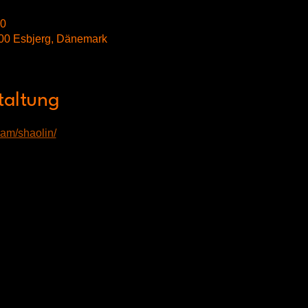
00
00 Esbjerg, Dänemark
taltung
ram/shaolin/