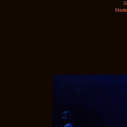
S
Master