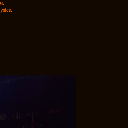
r.
ysics.